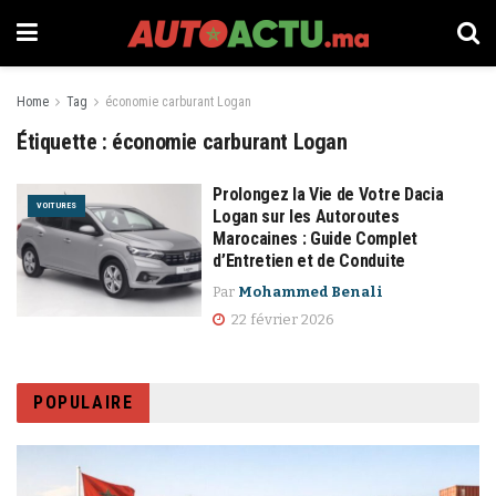
Home
Tag
économie carburant Logan
Étiquette :
économie carburant Logan
Prolongez la Vie de Votre Dacia
VOITURES
Logan sur les Autoroutes
Marocaines : Guide Complet
d’Entretien et de Conduite
Par
Mohammed Benali
22 février 2026
POPULAIRE