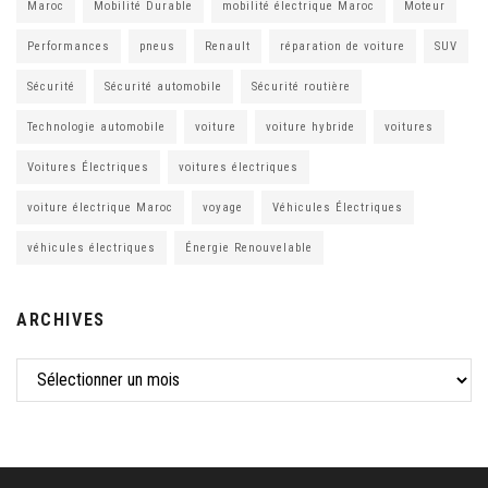
Maroc
Mobilité Durable
mobilité électrique Maroc
Moteur
Performances
pneus
Renault
réparation de voiture
SUV
Sécurité
Sécurité automobile
Sécurité routière
Technologie automobile
voiture
voiture hybride
voitures
Voitures Électriques
voitures électriques
voiture électrique Maroc
voyage
Véhicules Électriques
véhicules électriques
Énergie Renouvelable
ARCHIVES