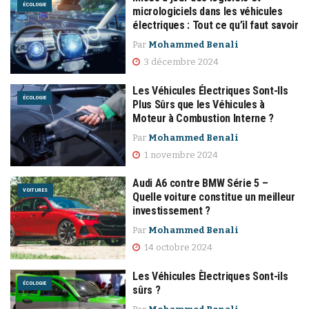
ÉCOLOGIE
micrologiciels dans les véhicules
électriques : Tout ce qu’il faut savoir
Par
Mohammed Benali
3 décembre 2024
Les Véhicules Électriques Sont-Ils
ÉCOLOGIE
Plus Sûrs que les Véhicules à
Moteur à Combustion Interne ?
Par
Mohammed Benali
1 novembre 2024
Audi A6 contre BMW Série 5 –
VOITURES
Quelle voiture constitue un meilleur
investissement ?
Par
Mohammed Benali
14 octobre 2024
Les Véhicules Èlectriques Sont-ils
ÉCOLOGIE
sûrs ?