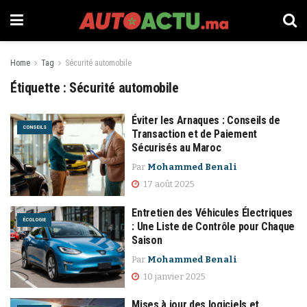
Home
Tag
Sécurité automobile
Étiquette :
Sécurité automobile
Éviter les Arnaques : Conseils de
CONSEILS
Transaction et de Paiement
Sécurisés au Maroc
Par
Mohammed Benali
17 août 2025
Entretien des Véhicules Électriques
ÉCOLOGIE
: Une Liste de Contrôle pour Chaque
Saison
Par
Mohammed Benali
10 janvier 2025
Mises à jour des logiciels et