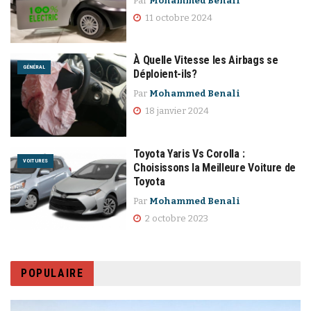
Par
Mohammed Benali
11 octobre 2024
À Quelle Vitesse les Airbags se
GÉNÉRAL
Déploient-ils?
Par
Mohammed Benali
18 janvier 2024
Toyota Yaris Vs Corolla :
VOITURES
Choisissons la Meilleure Voiture de
Toyota
Par
Mohammed Benali
2 octobre 2023
POPULAIRE