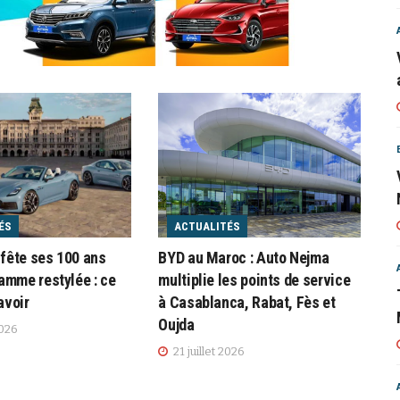
ÉS
ACTUALITÉS
ête ses 100 ans
BYD au Maroc : Auto Nejma
amme restylée : ce
multiplie les points de service
avoir
à Casablanca, Rabat, Fès et
Oujda
2026
21 juillet 2026