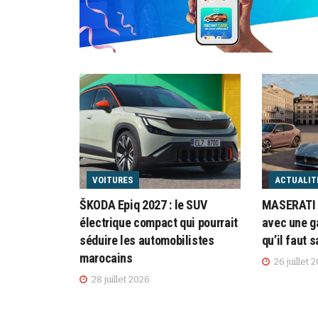
VOITURES
ACTUALIT
ŠKODA Epiq 2027 : le SUV
MASERATI f
électrique compact qui pourrait
avec une g
séduire les automobilistes
qu’il faut s
marocains
26 juillet 
28 juillet 2026