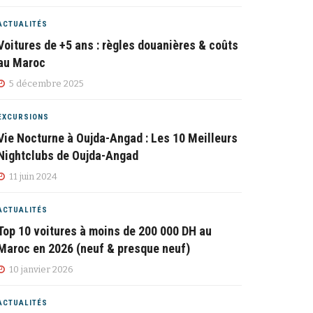
ACTUALITÉS
Voitures de +5 ans : règles douanières & coûts
au Maroc
5 décembre 2025
EXCURSIONS
Vie Nocturne à Oujda-Angad : Les 10 Meilleurs
Nightclubs de Oujda-Angad
11 juin 2024
ACTUALITÉS
Top 10 voitures à moins de 200 000 DH au
Maroc en 2026 (neuf & presque neuf)
10 janvier 2026
ACTUALITÉS