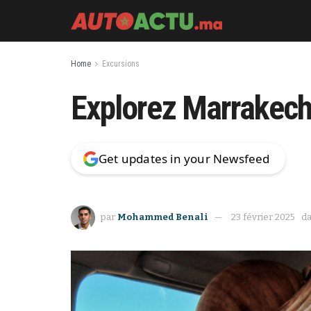
Home
Excursions
Explorez Marrakech 
Get updates in your Newsfeed
par
Mohammed Benali
23 février 2025
d