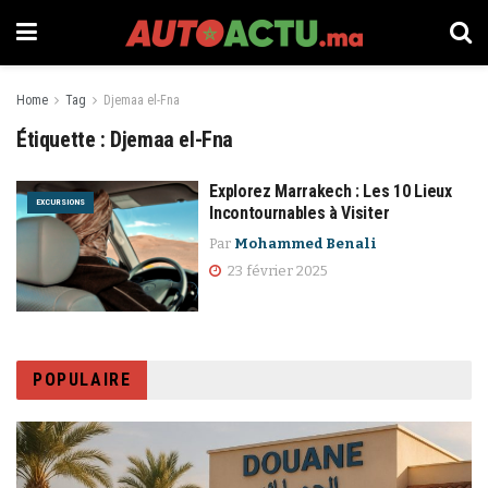
Home
Tag
Djemaa el-Fna
Étiquette :
Djemaa el-Fna
Explorez Marrakech : Les 10 Lieux
EXCURSIONS
Incontournables à Visiter
Par
Mohammed Benali
23 février 2025
POPULAIRE