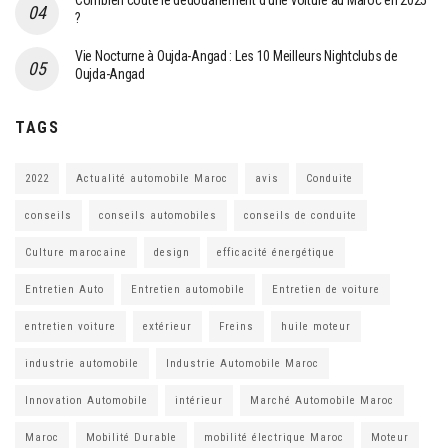
Combien coûte le dédouanement d’une voiture au Maroc en 2025
?
Vie Nocturne à Oujda-Angad : Les 10 Meilleurs Nightclubs de
Oujda-Angad
TAGS
2022
Actualité automobile Maroc
avis
Conduite
conseils
conseils automobiles
conseils de conduite
Culture marocaine
design
efficacité énergétique
Entretien Auto
Entretien automobile
Entretien de voiture
entretien voiture
extérieur
Freins
huile moteur
industrie automobile
Industrie Automobile Maroc
Innovation Automobile
intérieur
Marché Automobile Maroc
Maroc
Mobilité Durable
mobilité électrique Maroc
Moteur