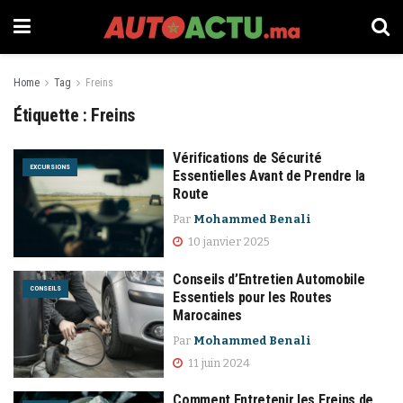
Home
Tag
Freins
Étiquette :
Freins
Vérifications de Sécurité
EXCURSIONS
Essentielles Avant de Prendre la
Route
Par
Mohammed Benali
10 janvier 2025
Conseils d’Entretien Automobile
CONSEILS
Essentiels pour les Routes
Marocaines
Par
Mohammed Benali
11 juin 2024
Comment Entretenir les Freins de