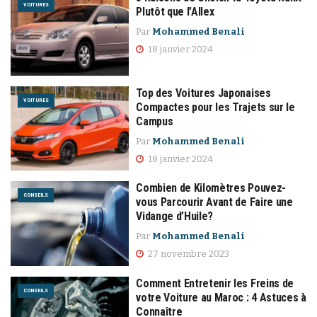
VOITURES
Plutôt que l’Allex
Par
Mohammed Benali
18 janvier 2024
Top des Voitures Japonaises
VOITURES
Compactes pour les Trajets sur le
Campus
Par
Mohammed Benali
18 janvier 2024
Combien de Kilomètres Pouvez-
CONSEILS
vous Parcourir Avant de Faire une
Vidange d’Huile?
Par
Mohammed Benali
27 novembre 2023
Comment Entretenir les Freins de
CONSEILS
votre Voiture au Maroc : 4 Astuces à
Connaître