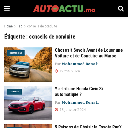
Home
Tag
conseils de conduite
Étiquette :
conseils de conduite
Choses à Savoir Avant de Louer une
EXCURSIONS
Voiture et de Conduire au Maroc
Par
Mohammed Benali
12 mai 2024
Y a-t-il une Honda Civic Si
CONSEILS
automatique ?
Par
Mohammed Benali
18 janvier 2024
5 Raisons de Choisir la Toyota RunX