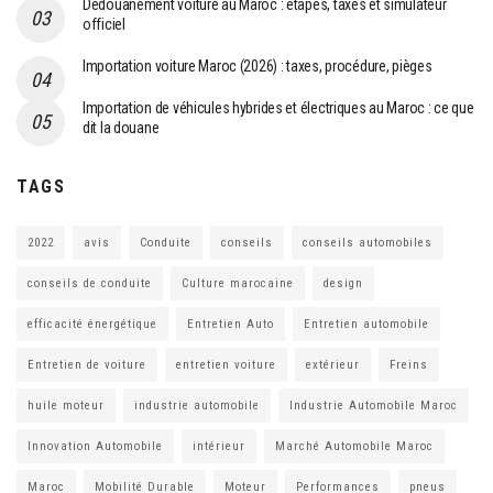
Dédouanement voiture au Maroc : étapes, taxes et simulateur
officiel
Importation voiture Maroc (2026) : taxes, procédure, pièges
Importation de véhicules hybrides et électriques au Maroc : ce que
dit la douane
TAGS
2022
avis
Conduite
conseils
conseils automobiles
conseils de conduite
Culture marocaine
design
efficacité énergétique
Entretien Auto
Entretien automobile
Entretien de voiture
entretien voiture
extérieur
Freins
huile moteur
industrie automobile
Industrie Automobile Maroc
Innovation Automobile
intérieur
Marché Automobile Maroc
Maroc
Mobilité Durable
Moteur
Performances
pneus