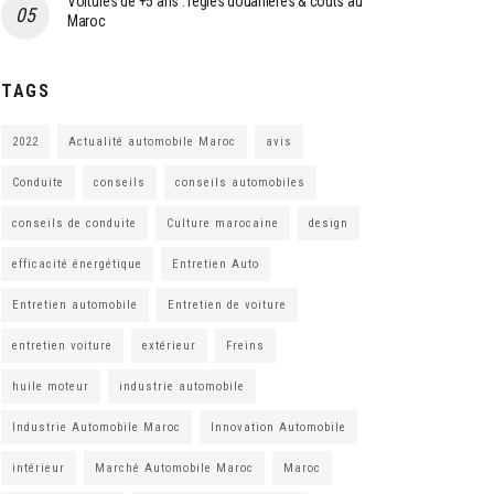
Voitures de +5 ans : règles douanières & coûts au
Maroc
TAGS
2022
Actualité automobile Maroc
avis
Conduite
conseils
conseils automobiles
conseils de conduite
Culture marocaine
design
efficacité énergétique
Entretien Auto
Entretien automobile
Entretien de voiture
entretien voiture
extérieur
Freins
huile moteur
industrie automobile
Industrie Automobile Maroc
Innovation Automobile
intérieur
Marché Automobile Maroc
Maroc