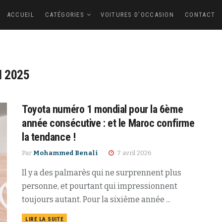
ACCUEIL
CATÉGORIES
VOITURES D’OCCASION
CONTACT
l 2025
Toyota numéro 1 mondial pour la 6ème
année consécutive : et le Maroc confirme
la tendance !
Par
Mohammed Benali
7 avril 2026
Il y a des palmarès qui ne surprennent plus
personne, et pourtant qui impressionnent
toujours autant. Pour la sixième année ...
LIRE LA SUITE