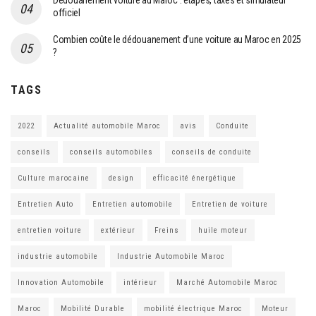
Dédouanement voiture au Maroc : étapes, taxes et simulateur
officiel
Combien coûte le dédouanement d’une voiture au Maroc en 2025
?
TAGS
2022
Actualité automobile Maroc
avis
Conduite
conseils
conseils automobiles
conseils de conduite
Culture marocaine
design
efficacité énergétique
Entretien Auto
Entretien automobile
Entretien de voiture
entretien voiture
extérieur
Freins
huile moteur
industrie automobile
Industrie Automobile Maroc
Innovation Automobile
intérieur
Marché Automobile Maroc
Maroc
Mobilité Durable
mobilité électrique Maroc
Moteur