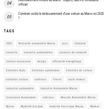
Dédouanement voiture au Maroc : étapes, taxes et simulateur
officiel
Combien coûte le dédouanement d’une voiture au Maroc en 2025
?
TAGS
2022
Actualité automobile Maroc
avis
Conduite
conseils
conseils automobiles
conseils de conduite
Culture marocaine
design
efficacité énergétique
Entretien Auto
Entretien automobile
Entretien de voiture
entretien voiture
extérieur
Freins
huile moteur
industrie automobile
Industrie Automobile Maroc
Innovation Automobile
intérieur
Marché Automobile Maroc
Maroc
Mobilité Durable
mobilité électrique Maroc
Moteur