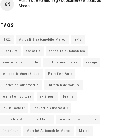
Voitures de +5 ans : règles douanières & coûts au
Maroc
TAGS
2022
Actualité automobile Maroc
avis
Conduite
conseils
conseils automobiles
conseils de conduite
Culture marocaine
design
efficacité énergétique
Entretien Auto
Entretien automobile
Entretien de voiture
entretien voiture
extérieur
Freins
huile moteur
industrie automobile
Industrie Automobile Maroc
Innovation Automobile
intérieur
Marché Automobile Maroc
Maroc