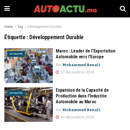
Home
Tag
Développement Durable
Étiquette :
Développement Durable
Maroc : Leader de l’Exportation
ACTUALITÉS
Automobile vers l’Europe
Par
Mohammed Benali
10 décembre 2024
Expansion de la Capacité de
ACTUALITÉS
Production dans l’Industrie
Automobile au Maroc
Par
Mohammed Benali
10 décembre 2024