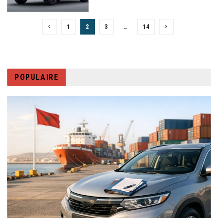
1
2
3
…
14
POPULAIRE