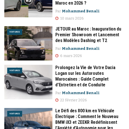
Maroc en 2026 ?
Par
Mohammed Benali
10 mars 2026
JETOUR au Maroc : Inauguration du
VOITURES
Premier Showroom et Lancement
des Modèles Dashing et T2
Par
Mohammed Benali
6 mars 2026
Prolongez la Vie de Votre Dacia
VOITURES
Logan sur les Autoroutes
Marocaines : Guide Complet
d’Entretien et de Conduite
Par
Mohammed Benali
22 février 2026
Le Défi des 800 km en Véhicule
VOITURES
Électrique : Comment le Nouveau
BMW iX3 et ZEEKR Redéfinissent
l’Anxiété d’Autonomie pour les