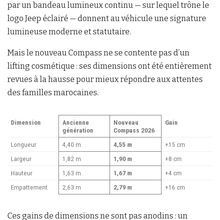
par un bandeau lumineux continu — sur lequel trône le
logo Jeep éclairé — donnent au véhicule une signature
lumineuse moderne et statutaire.
Mais le nouveau Compass ne se contente pas d’un
lifting cosmétique : ses dimensions ont été entièrement
revues à la hausse pour mieux répondre aux attentes
des familles marocaines.
Dimension
Ancienne
Nouveau
Gain
génération
Compass 2026
Longueur
4,40 m
4,55 m
+15 cm
Largeur
1,82 m
1,90 m
+8 cm
Hauteur
1,63 m
1,67 m
+4 cm
Empattement
2,63 m
2,79 m
+16 cm
Ces gains de dimensions ne sont pas anodins : un