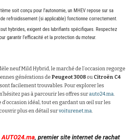
stème soit conçu pour l’autonomie, un MHEV repose sur sa
de refroidissement (si applicable) fonctionne correctement.
ut hybrides, exigent des lubrifiants spécifiques. Respectez
r garantir l’efficacité et la protection du moteur.
dèle neuf Mild Hybrid, le marché de l’occasion regorge
iennes générations de
Peugeot 3008
ou
Citroën C4
t sont facilement trouvables. Pour explorer les
n’hésitez pas à parcourir les offres sur
auto24.ma
.
 d’occasion idéal, tout en gardant un œil sur les
ouvrir plus en détail sur
voiturenet.ma
.
c
AUTO24.ma
, premier site internet de rachat