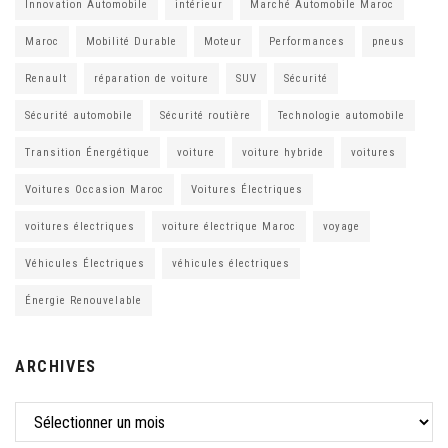
Innovation Automobile
intérieur
Marché Automobile Maroc
Maroc
Mobilité Durable
Moteur
Performances
pneus
Renault
réparation de voiture
SUV
Sécurité
Sécurité automobile
Sécurité routière
Technologie automobile
Transition Énergétique
voiture
voiture hybride
voitures
Voitures Occasion Maroc
Voitures Électriques
voitures électriques
voiture électrique Maroc
voyage
Véhicules Électriques
véhicules électriques
Énergie Renouvelable
ARCHIVES