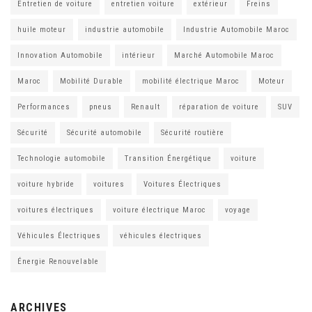
Entretien de voiture
entretien voiture
extérieur
Freins
huile moteur
industrie automobile
Industrie Automobile Maroc
Innovation Automobile
intérieur
Marché Automobile Maroc
Maroc
Mobilité Durable
mobilité électrique Maroc
Moteur
Performances
pneus
Renault
réparation de voiture
SUV
Sécurité
Sécurité automobile
Sécurité routière
Technologie automobile
Transition Énergétique
voiture
voiture hybride
voitures
Voitures Électriques
voitures électriques
voiture électrique Maroc
voyage
Véhicules Électriques
véhicules électriques
Énergie Renouvelable
ARCHIVES