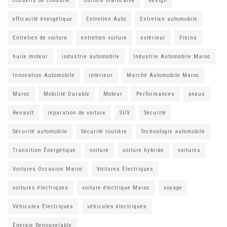
conseils de conduite
Culture marocaine
design
efficacité énergétique
Entretien Auto
Entretien automobile
Entretien de voiture
entretien voiture
extérieur
Freins
huile moteur
industrie automobile
Industrie Automobile Maroc
Innovation Automobile
intérieur
Marché Automobile Maroc
Maroc
Mobilité Durable
Moteur
Performances
pneus
Renault
réparation de voiture
SUV
Sécurité
Sécurité automobile
Sécurité routière
Technologie automobile
Transition Énergétique
voiture
voiture hybride
voitures
Voitures Occasion Maroc
Voitures Électriques
voitures électriques
voiture électrique Maroc
voyage
Véhicules Électriques
véhicules électriques
Énergie Renouvelable