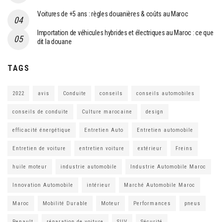
Voitures de +5 ans : règles douanières & coûts au Maroc
Importation de véhicules hybrides et électriques au Maroc : ce que
dit la douane
TAGS
2022
avis
Conduite
conseils
conseils automobiles
conseils de conduite
Culture marocaine
design
efficacité énergétique
Entretien Auto
Entretien automobile
Entretien de voiture
entretien voiture
extérieur
Freins
huile moteur
industrie automobile
Industrie Automobile Maroc
Innovation Automobile
intérieur
Marché Automobile Maroc
Maroc
Mobilité Durable
Moteur
Performances
pneus
Renault
réparation de voiture
SUV
Sécurité