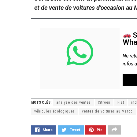
et de vente de voitures d’occasion au
S
Wha
Ne rate
infos 
MOTS CLÉS:
analyse des ventes
Citroën
Fiat
ind
véhicules écologiques
ventes de voitures au Maroc
Share
Tweet
Pin