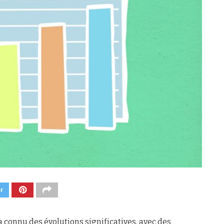
er
 connu des évolutions significatives, avec des