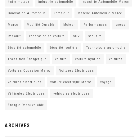
huile moteur
industrie automobile
Industrie Automobile Maroc
Innovation Automobile
intérieur
Marché Automobile Maroc
Maroc
Mobilité Durable
Moteur
Performances
pneus
Renault
réparation de voiture
SUV
Sécurité
Sécurité automobile
Sécurité routière
Technologie automobile
Transition Énergétique
voiture
voiture hybride
voitures
Voitures Occasion Maroc
Voitures Électriques
voitures électriques
voiture électrique Maroc
voyage
Véhicules Électriques
véhicules électriques
Énergie Renouvelable
ARCHIVES