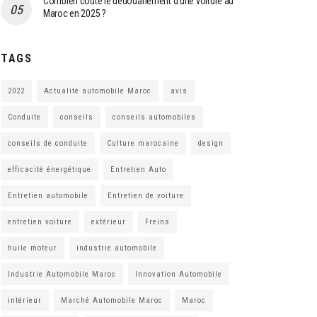
Combien coûte le dédouanement d’une voiture au
Maroc en 2025 ?
TAGS
2022
Actualité automobile Maroc
avis
Conduite
conseils
conseils automobiles
conseils de conduite
Culture marocaine
design
efficacité énergétique
Entretien Auto
Entretien automobile
Entretien de voiture
entretien voiture
extérieur
Freins
huile moteur
industrie automobile
Industrie Automobile Maroc
Innovation Automobile
intérieur
Marché Automobile Maroc
Maroc