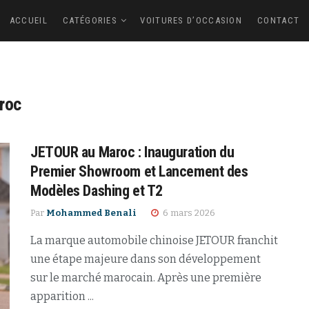
ACCUEIL
CATÉGORIES
VOITURES D’OCCASION
CONTACT
roc
JETOUR au Maroc : Inauguration du
Premier Showroom et Lancement des
Modèles Dashing et T2
Par
Mohammed Benali
6 mars 2026
La marque automobile chinoise JETOUR franchit
une étape majeure dans son développement
sur le marché marocain. Après une première
apparition ...