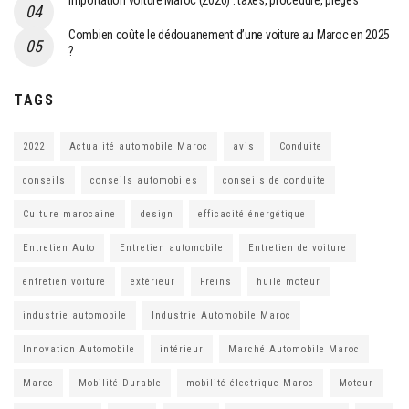
Importation voiture Maroc (2026) : taxes, procédure, pièges
Combien coûte le dédouanement d’une voiture au Maroc en 2025
?
TAGS
2022
Actualité automobile Maroc
avis
Conduite
conseils
conseils automobiles
conseils de conduite
Culture marocaine
design
efficacité énergétique
Entretien Auto
Entretien automobile
Entretien de voiture
entretien voiture
extérieur
Freins
huile moteur
industrie automobile
Industrie Automobile Maroc
Innovation Automobile
intérieur
Marché Automobile Maroc
Maroc
Mobilité Durable
mobilité électrique Maroc
Moteur