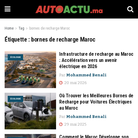
Home
Tag
bornes de recharge Maroc
Étiquette :
bornes de recharge Maroc
Infrastructure de recharge au Maroc
ÉCOLOGIE
: Accélération vers un avenir
électrique en 2026
Par
Mohammed Benali
20 mai 2026
Où Trouver les Meilleures Bornes de
ÉCOLOGIE
Recharge pour Voitures Électriques
au Maroc
Par
Mohammed Benali
29 mai 2025
Comment le Maroc Développe son